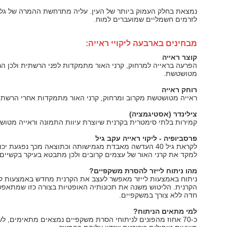
נמצאת בחלק העמוק ביותר של העין. עליה מתרחשת ההמרה של גלי
לזרמים חשמליים שמועברים למוח.
מבחינים בארבעה ליקויי ראייה:
קוצר ראייה
הפרעה בראייה למרחוק, קרני האור מתמקדות לפני הרשתית ולכן הר
מטושטשת.
רוחק ראייה
ראייה מטושטשת מקרוב ומרחוק, קרני האור מתמקדות אחרי הרשתי
צילינדר (אסטיגמציה)
קמירות בלתי סימטרית בקרנית שיוצרת עיוות התמונה וראייה מטוש
פרסביופיה
- ליקוי ראייה עקב גיל
לקראת גיל 40 העדשה מאבדת מגמישותה וכתוצאה מכך נפגעת יכ
למקד את קרני האור של עצמים קרובים ולכן מתבטא בעיקר בקשיים 
מהו ניתוח לייזר להסרת משקפיים?
ניתוח באמצעות לייזר מאפשר לעצב את הקרנית מחדש באמצעות לי
הקרנית. הליטוש משנה את תכונותיה האופטיות בצורה כזו שמתאפש
חדה ללא צורך במשקפיים.
למי מתאים הניתוח?
כ-70 אחוז מהפונים לניתוחי הסרת משקפיים נמצאים מתאימים, ל