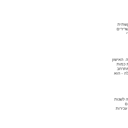
קשתית
רירים
י
. האישון
 כמות
מתרחב
ה - הוא
ה לשנות
ם
עכירות