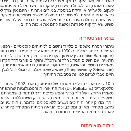
להכביד על גשר האף, בחורף מצטברים עליהם אדים, ובין לבין יש נט
לשכוח אותם, ואז לסבול בהיעדרם, לבקר מדי פעם אצל האופטומטרי
לעקוב על עלייה או ירידה במספר. במילים אחרות - היום אין צורך ל
כל אי הנוחות הזאת. למעשה כבר למעלה מעשור שמצוקות המשקפי
והעדשות הן נחלת העבר. מדי יום אלפי אנשים ברחבי העולם עוברים
פשוט שאורך קות ספורות ומשנה להם את איכות החיים.
בראי ההיסטוריה
ניתוחי הסרת משקפיים בלייזר נחשבים לניתוחים קוסמטיים - רפואיי
הנפוצים ביותר בעולם. ב-1950 פיתח רופא עיניים ספרדי בשם 
(Jose Barraquer) סכין לחיתוך הקרנית ובכך פרץ את הדרך לניתו
הראייה. עם השנים המדע הלך והשתכלל, וחוקרים פורצי דרך חקרו ו
מאמרים בנושא, ובראשם, בכיר חוקרי התחום, רנגסוואמי סריניוסן
(Rangaswamy Srinivasan), שמצא שאור אולטרה סגולי יכול ל
חיים מבלי לגרום לכוויות בסביבת החיתוך.
כ-10 שנים אחרי הגילוי המסחרר של סריניוסן, בשנת 1992, א
פליאקאריס (Dr. Palliakaris) את התיאוריות והטכנולוגיות שהת
מאמרו הראשון של ד"ר ברקר והציג פריצת דרך לניתוחים שמטרתם
משקפיים ושיפור איכות החיים. מאז השיטות רק משתכללות: הלייזר
יותר, מדויק יותר, חיתוכים נעשים ללא סכינים וכדומה. ניתוח עיניי
נחשב מפחיד, מאיים ומסוכן, וכפי הנראה הניתוח המפחיד ביותר שק
לאחד הניתוחים הנפוצים בתחום הרפואה.
ניתוח הוא ניתוח