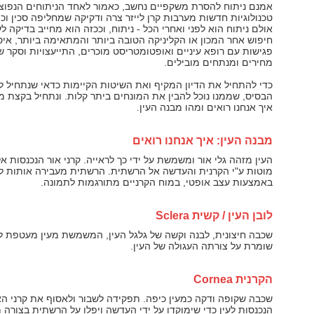
אמנם ניתוח להסרת משקפיים נחשב, כאמור לאחד הניתוחים הנפוצי
טכנולוגיות חדשות מערבות קרן לייזר צרה ודקיקה שמחליפה סכין וכן
אולם ניתוח הוא לפני ואחרי הכל - ניתוח, וככזה הוא מחייב בדיקה ל
חיפוש אחר המכון או הקליניקה הטובה ביותר והמתאימה ביותר, איס
פגישות עם רופא עיניים ואופטומטריסט מוכרים, התייעצויות וסקר שו
מחירים ומנתחים מובילים.
כדי להתחיל את הדיון המקיף ואת השיטות הקיימות כדאי שנתחיל ל
הבסיס, שממנו נוכל להבין את המונחים ביתר קלות. ונתחיל בקצת מ
איך אנחנו רואים ומהו מבנה העין.
מבנה העין: איך אנחנו רואים
העין מזהה גלי אור ומשמשת על ידי כך לראייה. קרני אור הנכנסות אל
מוטות ע"י הקרנית והעדשה אל הרשתית. הרשתית מעבירה אותות ל
באמצעות עצב אופטי, במוח הקרניים מתורגמות לתמונה.
לובן העין / קשית
Sclera
שכבה חיצונית, לבנה וקשה של גלגל העין, המשמשת מעין מעטפת לע
שומרת על צורתה העגולה של העין.
הקרנית
Cornea
שכבה שקופה ודקה כמעין כיפה. תפקידה לשבור ולאסוף את קרני הא
הנכנסות לעין כדי שימוקדו על ידי העדשה ויפלו על הרשתית בצורה