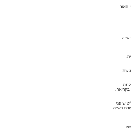
 האור
אייה
ת.
טשת.
ולתה
בקריאה.
טוש פני
רת ראייה
שאר