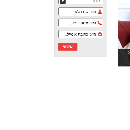
אזור
ל