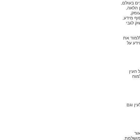
ם בעולם,
 הלאה,
עומק,
וף מידע,
ק לגבי
למוד את
ידע על
 העין
מוח
ין וגם
ור
 מושלמת.