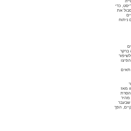
ייה
סט, כדי
סבול את
ים
 ניתוח
ם
חוזה ברקר
ח לשיפור
הפיצו
גלף תאים
יחד ד"ר
פתחו מאז
 הסרת
 מהיר
ם שבעבר
יים, הפך