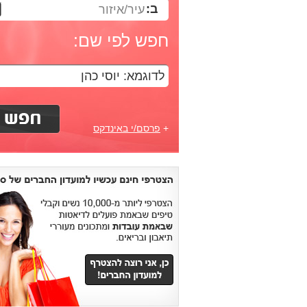
ב:
עיר/איזור
חפש לפי שם:
+
פרסם/י באינדקס