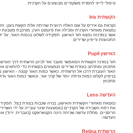
טיפולי לייזר להסרת משקפיים מבוצעים על הקרנית.
הקשתית
Iris
נקראת גם איריס על שם האלה היוונית שהיתה אלת הקשת בענן. ה
נמצאת מאחורי הקרנית ומכילה את פיגמנט העין, מורכבת מטבעת ש
אשר במרכזה נמצא חור האישון. תפקידה לשלוט בכמות האור, על יד
התכווצות וריפיון שרירים.
האישון
Pupil
חור במרכז הקשתית המאפשר מעבר אור לכיוון הרשתית דרך העדשה
מתכווץ ומתרחב בעזרת שרירים הנמצאים בקשתית כדי להתאים את
האור העוברת דרכו אל הרשתית. כאשר כמות האור קטנה - האישון 
בניסיון לקלוט כמות גדולה יותר של קרני אור, וכאשר כמות האור גדול
מתכווץ
העדשה
Lens
נמצאת מאחורי הקשתית והאישון, בנויה שכבות בצורת בצל. תפקיד
את רמת השבירה של הקרניים באמצעות שינוי עובייה על ידי השרירי
הריסניים. מחלת עדשה שכיחה הינה הקטאראקט (בעברית: ירוד) או 
העדשה.
הרשתית
Retina