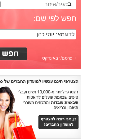
ב:
עיר/איזור
חפש לפי שם:
+
פרסם/י באינדקס