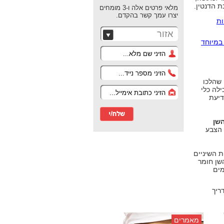
 הדנטין.
מלאי פרטים אלה ו-3 מומחים
יצרו עמך קשר בהקדם.
לריות
אזור
במיוחד
 שהלכו
לה כלי
דיעת
השן
 הצבע
 השיניים
שן חומר
מים
ריך
מאמרים