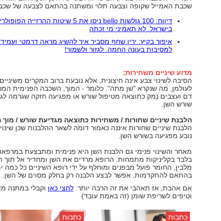
שכבת האמייל שקופה וצבעה תלוי ומשתנה בהתאם לצבעה של שכבת
דיווח: 100 גולשות bello ניסו את 5 שיטות ההרזייה הפופו
בישראל. לא תאמיני מי זכתה
איפור בקיץ: ירין שחף מסביר איך להשיג מראה דרמטי ועמיד 
למסיבות בעונה החמה. לגזור ולשמור!
מדוע שיניים משחירות:
הסיבה לשינוי צבע אינה חיצונית, אלא נובעת ברוב המקרים משיניים
לעולמן, מה שנקרא "שן מתה". כלומר - המוך, השכבה הפנימית המכי
דם ועצבים נָמק כתוצאה מטיפול שורש או מפגיעה חזקה שגרמה לג
שורש השן.
הלבנת שיניים שחורות / משחירות כתוצאה מגדיעת שורש / מוך 
הלבנת שיניים שחורות איננה כאמור דומה לשאר ההלבנות שכן שינוי
נובע מפגיעה בשורש השן.
מאחר והשינוי פנימי גם הלבנת השן היא פנימית ומתבצעת במרפאות
בלבד בקליניקות מתמחות. הרופא מרדים את השן ומחדיר אל תוך ה
מלבין, החומר פועל מבפנים ומוחלף על ידי רופא השיניים כל כמה י
בהתאם להתקדמות. אפשר לבצע הלבנה רק בחלק מסוים של השן.
אם אהבת, אז תאהבי את זה הרבה יותר.
לחצי כאן
וקבלי במתנה מד
וטיפים לשריפת שומן (זה באמת עובד)
כתבות
כתבות