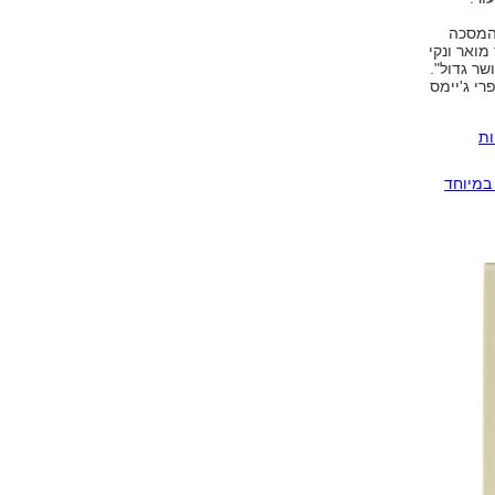
 המסכה
ואר ונקי
שר גדול".
פרי ג'יימס
לריות
במיוחד