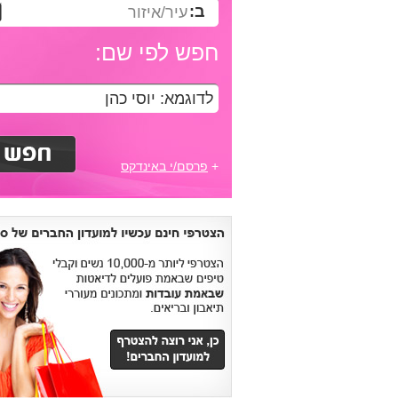
ב:
עיר/איזור
חפש לפי שם:
+
פרסם/י באינדקס