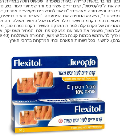
נכון: מדובר באשת קריירה ובעלת משפחה, שפשוט חולה במחלת הניקי
לה את ה"פלקסיטול", קרם ידיים עשיר במיוחד שמיועד לעור יבש, סד
ומגורה והיא חזרה מאושרת: "בניגוד לתכשירים מקצועיים אחרים, יש 
ממש טוב", היא לא הסתירה את הפתעתה. "האריזה נראית רפואית,
מעוצבת כמו הקרמים שאני רגילה אליהם אבל המוצר מעולה, וזה מ
המריחה של הקרם קלה למרות המרקם העשיר, הקרם נמרח טוב, מ
על העור, משאיר את העור עם מגע קטיפתי ולח. המחיר מעט יקר, 
גרם). להשיג: בכל רשתות הפארם ובתי המרקחת ברחבי הארץ.