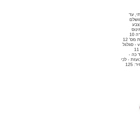
י, עד
ן המושלם
צבע
ינוס
הדביקות המעצבנת המוכרת של הליפ גלוס). עכשיו, מצטרפים לסדרה 10
צבעים חדשים, כולם טרנדיים ואופנתיים. נסייניות המערכת אהבו את מס' 12
oversized orange - מעין כתום עדין וזוהר, מס' 16 violet voluptous - סגלגל
שזיפי בגוון טבעי, וחובבת האדום המושבעת חמדה לעצמה את מס' 11
ד כה -
ועזת - לכי
עליו) וחומים שמתכתבים עם המגמה החומה של החורף הנוכחי. מחיר: 125