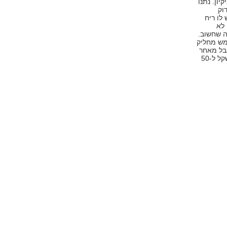
ון. נתנו
וק
לו ריח
 לא
ה שחשוב.
מש מחליק
אבל מאחר
וצריך להשתמש בכמות קטנה בכל שימוש, התמורה משתלמת (40 שקל ל-50