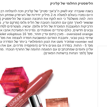
הליפסטיק החלומי של קליניק
בשנה שעברה יצא לשוק ה"צ'אבי סטיק" של קליניק וזכה להצלחה רבת
היום נמכרו בעולם למעלה מ-2 מיליון יחידות של העיפרון-שפתו
הזה. למה מושלם? כי הוא לוקח את התכונה הטובה של הליפסטיק (
שנשאר לאורך זמן) עם התכונה הטובה של הליפ גלוס (מרקם עדין, מ
roomier red שמזכיר מעט את הגוון הפופולארי ביותר של הסדרה ע
מס' 5 - התות. בסדרה גם גוונים ורודים (הפוקסיה מדהים, אם את נ
שקל (לפני הנחות ברשתות הפארם).