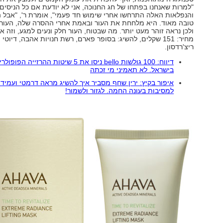
"למרות שאנחנו בפתחו של חג החנוכה, אני לא יודעת אם כל הניסים
והנפלאות האלה התרחשו אחרי שימוש חד פעמי", אומרת ר', "אבל
טובה מאוד. היא מלחחת את העור ובאמת אחרי ההסרה שלה, העור מ
ולכן נראה זוהר מעט יותר. מה שבטוח, העור חלק ונעים למגע, וזה או
מחיר: 151 שקלים, להשיג: בסופר פארם, רשת חנויות אהבה, דיוטי 
ריצ'רדסון.
דיווח: 100 גולשות bello ניסו את 5 שיטות ההרזייה הפופו
בישראל. לא תאמיני מי זכתה
איפור בקיץ: ירין שחף מסביר איך להשיג מראה דרמטי ועמיד 
למסיבות בעונה החמה. לגזור ולשמור!