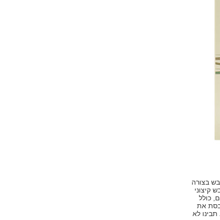
בש בצורה
ש קיצוני
, כולל
כבסת את
תבינו לא