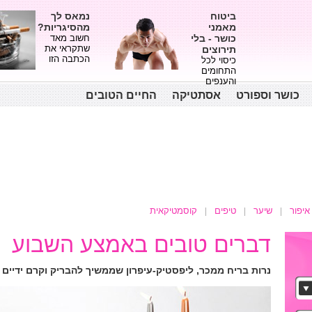
ביטוח
נמאס לך
מאמני
מהסיגריות?
כושר - בלי
חשוב מאד
שתקראי את
תירוצים
הכתבה הזו
כיסוי לכל
התחומים
והענפים
כושר וספורט
אסתטיקה
החיים הטובים
איפור
שיער
טיפים
קוסמטיקאית
דברים טובים באמצע השבוע
נרות בריח ממכר, ליפסטיק-עיפרון שממשיך להבריק וקרם ידיים 