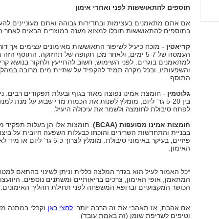
תוספים להתאוששות לפני ואחרי אימון
אם אתם מתאמנים בעצימות ובתדירות גבוהה ואתם מעוניינים להע
בתוספים להתאוששות תוכלו למצוא מענה במוצרים הבאים לאחר הא
קריאטין
- מוכח כיעיל לשיפור התאוששות מאימונים עצימים אך דו
העמסה של 5-7 ימים, ולאחר מכן תקופה של תחזוקה. התוסף הזה 
למתאמנים בוגרים. לפני השימוש, חשוב להתייעץ ולחקור בנושא קרי
והשפעותיו, ובכל מקרה תמיד להקפיד על שתיית מים מרובה במהלך
התוסף.
גלוטמין
- חומצת אמינו נפוצה מאוד בגוף ובעלת תפקודים רבים. נית
בין 5-20 גר' ליום, מומלץ לשנות את הכמות מדי שבוע על מנת למ
לפתח סיבולת לחומצה ולשמר את עיכולה היעיל.
חומצות אמינו מסועפות (
BCAA
)
. חומצות אלו הן בעלות תפקיד 
בבניית והתחדשות השרירים והוכחו כבעלות השפעה חיובית על ביצו
פיזיים, בעיקר באימוני סיבולת. מומלץ לצרוך כ-5 גר' ליום או
האימון.
*כל האמור לעיל הוא בגדר המלצה כללית וניתן לשינוי בהתאם למטר
המתאמן, אופי האימון, צרכים בריאותיים ומשתנים נוספים. היוועצו
הכושר המקצועיים וברופא המשפחה לפני תחילת תהליך האימונים.
אם אהבת, אז תאהבי את זה הרבה יותר.
לחצי כאן
וקבלי במתנה מד
וטיפים לשריפת שומן (זה באמת עובד)