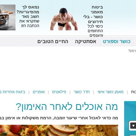
ביטוח
נמאס לך
מאמני
מהסיגריות?
כושר - בלי
חשוב מאד
שתקראי את
תירוצים
הכתבה הזו
כיסוי לכל
התחומים
והענפים
כושר וספורט
אסתטיקה
החיים הטובים
מון?
ות
מאמן כושר אישי
חדר כושר
פילאטיס
אופניים
ביטוח אחריות מ
מה אוכלים לאחר האימון?
מה כדאי לאכול אחרי שיעור זומבה, הרמת משקולות או אימון בב