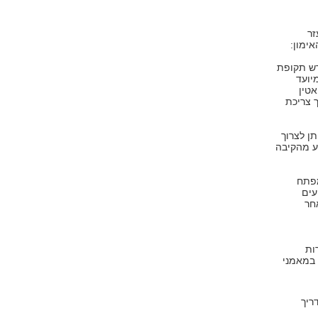
זר
ימון:
רש תקופת
מיועד
אטין
 צריכת
ן לצרוך
נוע מהקיבה
מפתח
עים
 מיד לאחר
ות
 במאמני
ריך