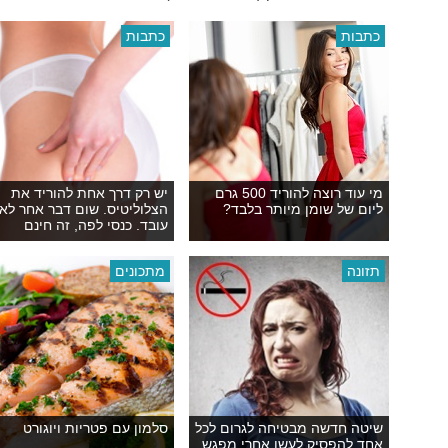
כתבות
כתבות
מי עוד רוצה להוריד 500 גרם
יש רק דרך אחת להוריד את
ליום של שומן מיותר בלבד?
הצלוליטיס. שום דבר אחר לא
עובד. כנסי לפה, זה חינם
תזונה
מתכונים
שיטה חדשה מבטיחה לגרום לכל
סלמון עם פטריות ויוגורט
אחד להפסיק לעשן אחרי מפגש