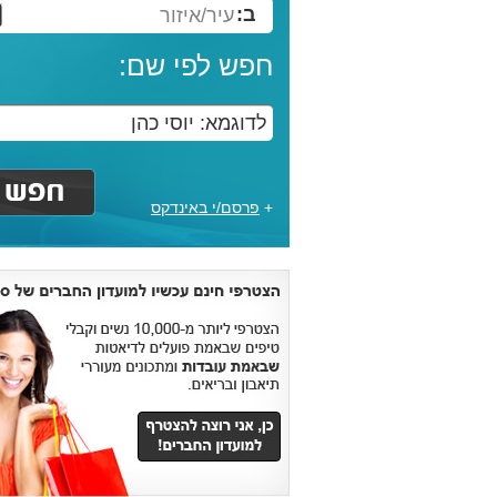
ב:
עיר/איזור
חפש לפי שם:
+
פרסם/י באינדקס