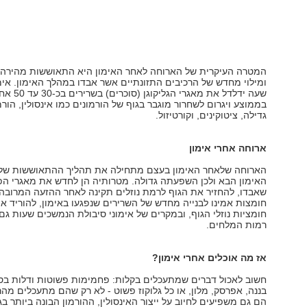
המטרה העיקרית של הארוחה לאחר האימון היא התאוששות מהירה 
ומילוי מחדש של הרכיבים התזונתיים אשר אבדו במהלך האימון. אימ
שעה ידלדל את מאגרי הגליקוגן 
בממוצע ויגרום לשחרור מוגבר בגוף של הורמונים כמו אינסולין, הורמ
גדילה, ציטוקינים, וקורטיזול.
ארוחה אחרי אימון
הארוחה שלאחר האימון בעצם מתחילה את תהליך ההתאוששות שלנ
האימון הבא ולכן השפעתה גדולה. מטרותיה הן לחדש את מאגרי ה
שאבדו, להחזיר את הגוף לרמת נוזלים תקינה לאחר ההזעה המרובה
חומצות אמינו לבנייה מחדש של השרירים שנפגעו באימון, להוריד א
חומציות נוזלי הגוף, ובמקרים של אימוני סיבולת הנמשכים שעות גם
רמות המלחים.
אז מה אוכלים אחרי אימון?
חשוב לאכול דברים שמתעכלים בקלות: פחמימות פשוטות ודלות בסי
בננה, אפרסק, מלון, או כל גלוקוז פשוט - לא רק שהם מתעכלים מהר
הם גם משפיעים לחיוב על ייצור האינסולין, ההורמון הבונה ביותר בגו