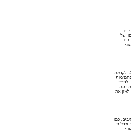
יותר
ון של
(סוכרים) בשרירים בכ-30 עד 50 אחוזים
וני
ו לקראת
פחמימות
, לספק
ת רמת
 לאזן את
בים, כמו
 ובקלות,
פינו