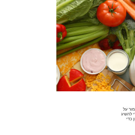
מור על
 להשיג
 כדי