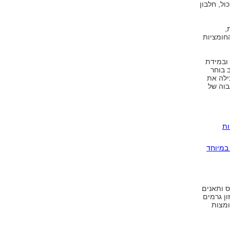
ל, חלבון
,
חומציות
 ובמידת
 בוחר
ילה את
בוה של
לריות
במיוחד
ס ותאנים
ון גרמים
ומצות