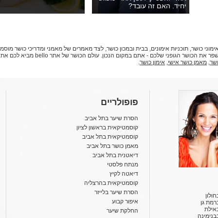
יחיד. האם זה עובד?
 תמצאו מידע עדכני על אימוני כושר, תוכניות אימונים, בבית ובמכון כושר, לצד מאמרים של מאמני ומדריכי כ
בריא. אם החלטתם להיכנס לכושר, או שאתם ר
שר
,
מאמן כושר אישי
,
אימון כושר
.
פופולריים
הסרת שיער בתל אביב
קוסמטיקאית בראשון לציון
קוסמטיקאית בתל אביב
מאמן כושר בתל אביב
דיאטנית בתל אביב
מנתח פלסטי
דיאטה לקיץ
קוסמטיקאית בהרצליה
הסרת שיער בלייזר
ולון
איפור קבוע
רמת גן
אילת
החלקת שיער
בנימינה