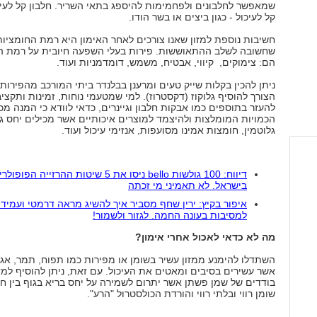
שמאפשר לחלבונים ולפחמימות להיספג בתאי השריר. חלבון קל לעיכו
קל לעיכול - כגון ביצים או בשר הודו.
חשיבות נוספת למזון שאנו צורכים לאחר האימון היא רמת החומציות
שחשובה לשלב ההתאוששות. פירות בעלי השפעה חיובית על רמת ה
הם: צימוקים, קיווי, אבטיח, משמש, דומדמניות ועוד.
ניתן להכין בקלות שייק טעים ומרענן בבלנדר ביתי המורכב מהפירות
הצורך להוסיף גלוקוז (דקסטרוז). למי שמטעמי נוחות, זמינות ותקציב
להעזר בתוספים כמו אבקות חלבון וגיינרים, כדאי לוודא כי המנה מכ
הכמויות המומלצות ולהיצמד למוצרים איכותיים אשר מכילים יחס ג
גלוטמין, חומצות אמינו מסועפות, אנזימי עיכול ועוד.
דיווח: 100 גולשות bello ניסו את 5 שיטות ההרזייה הפופו
בישראל. לא תאמיני מי זכתה
איפור בקיץ: ירין שחף מסביר איך להשיג מראה דרמטי ועמיד 
למסיבות בעונה החמה. לגזור ולשמור!
מה לא כדאי לאכול אחרי אימון?
השתדלו להימנע ממזון עשיר בשומן או מפירות כמו תפוח, תמר, אג
אשר עשירים בסיבים ומאטים את העיכול. עם זאת, ניתן להוסיף למז
בודדים של שמן פשתן אשר יתרום לשמירה על יחס בריא בגוף בין ח
שומן רווי ובלתי רווי והורדת הכולסטרול "הרע".