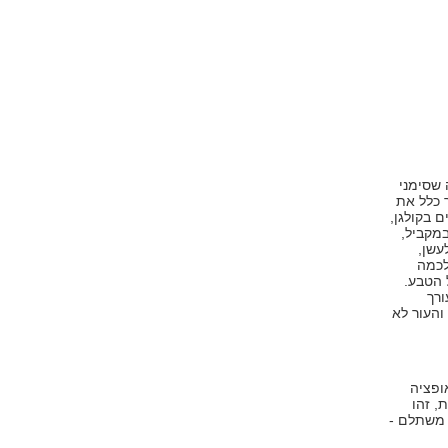
 שסימני
 כלל את
 בקולגן,
במקביל,
עשן,
לכמה
 הטבע.
ורך
והעור לא
ופציה
, זהו
 משתלם -