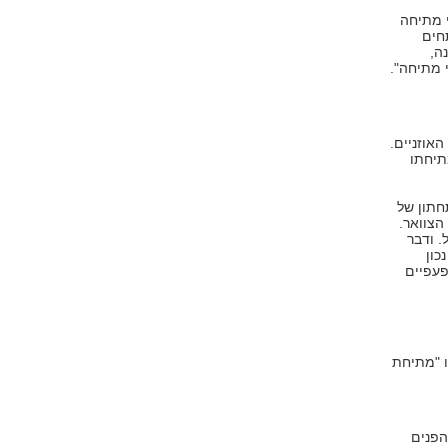
 מתיחה
תחים
ה,
 מתיחה".
אוזניים.
תיחתו
חתון של
הצוואר.
. ודבר
כון
פעפיים
וראים לו "מתיחת
ר הפנים