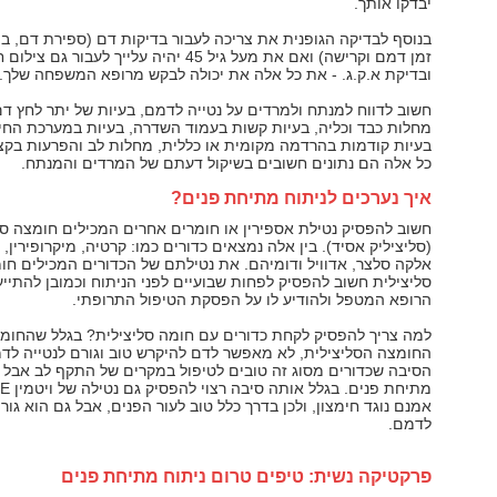
יבדקו אותך.
בנוסף לבדיקה הגופנית את צריכה לעבור בדיקות דם (ספירת דם, ביו
זמן דמם וקרישה) ואם את מעל גיל 45 יהיה עלייך לעבור גם ציל
ובדיקת א.ק.ג. - את כל אלה את יכולה לבקש מרופא המשפחה שלך.
חשוב לדווח למנתח ולמרדים על נטייה לדמם, בעיות של יתר לחץ ד
מחלות כבד וכליה, בעיות קשות בעמוד השדרה, בעיות במערכת החיס
בעיות קודמות בהרדמה מקומית או כללית, מחלות לב והפרעות בקצ
כל אלה הם נתונים חשובים בשיקול דעתם של המרדים והמנתח.
איך נערכים לניתוח מתיחת פנים?
חשוב להפסיק נטילת אספירין או חומרים אחרים המכילים חומצה סל
(סליציליק אסיד). בין אלה נמצאים כדורים כמו: קרטיה, מיקרופירין, ר
אלקה סלצר, אדוויל ודומיהם. את נטילתם של הכדורים המכילים חו
סליצילית חשוב להפסיק לפחות שבועיים לפני הניתוח וכמובן להתיי
הרופא המטפל ולהודיע לו על הפסקת הטיפול התרופתי.
למה צריך להפסיק לקחת כדורים עם חומה סליצילית? בגלל שהחומר
החומצה הסליצילית, לא מאפשר לדם להיקרש טוב וגורם לנטייה לדמ
הסיבה שכדורים מסוג זה טובים לטיפול במקרים של התקף לב אבל ל
אמנם נוגד חימצון, ולכן בדרך כלל טוב לעור הפנים, אבל גם הוא גור
לדמם.
פרקטיקה נשית: טיפים טרום ניתוח מתיחת פנים