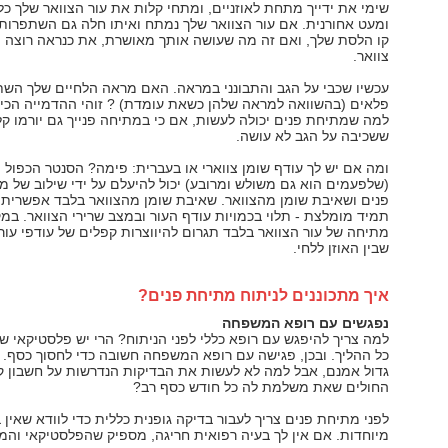
שימי את ידייך מתחת לאוזניים, ומתחי קלות את עור הצוואר שלך כ
ומעט אחורנית. אם עור הצוואר שלך נמתח ואיתו חלה גם השתפרו
קו הלסת שלך, ואם זה מה שעושה אותך מאושרת, את כנראה רוצה 
צוואר.
עכשיו שכבי על הגב והתבונני במראה. האם מראה הלחיים שלך הש
פלאים (בהשוואה למראה שלהן כשאת עומדת) ? זוהי ההדמייה הכי 
למה שמתיחת פנים יכולה לעשות, אם כי במתיחה פנייך גם יורמו קל
ששכיבה על הגב לא עושה.
ומה אם יש לך עודף שומן צווארי או בעברית: פימה? הסנטר הכפול 
(שלפעמים הוא גם משולש ומרובע) יכול להיעלם על ידי שילוב של 
פנים ושאיבת שומן מהצוואר. שאיבת שומן מהצוואר בלבד אפשרית 
תמיד מומלצת - תלוי בכמויות עודף העור ובמצב שרירי הצוואר. במ
מתיחה של עור הצוואר בלבד תגרום להיווצרות קפלים של עודפי עור 
שבין האוזן ללחי.
איך מתכוננים לניתוח מתיחת פנים?
נפגשים עם רופא המשפחה
למה צריך להיפגש עם רופא כללי לפני הניתוח? הרי יש פלסטיקאי ש
כל ההליך. ובכן, פגישה עם רופא המשפחה חשובה כדי לחסוך כסף. 
גדול אמנם, אבל למה לא לעשות את הבדיקות הנדרשות על חשבון ק
החולים שאת משלמת לה כל חודש כסף רב?
לפני מתיחת פנים צריך לעבור בדיקה גופנית כללית כדי לוודא שאין 
מיוחדות. אם אין לך בעיה רפואית חריגה, מספיק שהפלסטיקאי והמ