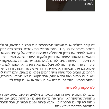
לשגרה
זה קורה בשלהי שנות השלושים-ארבעים: את מביטה במראה, ומגלה
השנים ניכרים על פנייך. נו, מה? את לא בת עשרים. בשלב הזה בדרך
נחושה לעצור את הזמן ומתחילה במסעות רכישה של קרמים מועשרים
הנושאים הבטחה לעצור את הזמן ולהקנות לעורך מראה צעיר יותר. 
את מקפידה לשתות מים, לשים לב לתזונה, יש מכורות שמפסיקות ל
פוקדות את המדקר ומה לא. אבל כמו שאת השעון אי אפשר לשתק 
שעות, גם את הצניחה האיטית של העור אי אפשר לעצור. זו דרכו של
הקרמים, טובים ככל שיהיו (ויש קרמים נפלאים בשוק), יתנו לחות לע
ויעניקו לו מראה נאה ובריא יותר, אבל הקמטים לא יתמלאו בזכותם, 
יימתח לפתע ויחזור להיות כמו שהיה עשור או שניים קודם לכן.
לא לקוות, לעשות
מעבר
לתזונה
, שתייה מרובה, מסיכות, מילויים
ופילינג עמוק
, ישנה א
ניתוחית שתשפר לאין ערוך את מראה הפנים - מתיחת פנים. עם זאת
ניתוח לא קל עם החלמה בין ארבע קירות ופנים חבושות, אבל הסבל
התוצאה מדברת בעד עצמה.