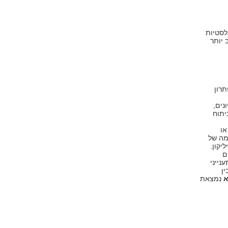
לסטיות
טוב יותר
רון
נים,
יתוח
או
מה של
יקון.
ם
נייני
ין
א
נמצאת