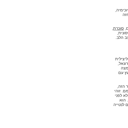
כימיה,
ום חזה
ם,
סוכרת
,
ונית,
ב הלב.
יצילית
ונאל,
מצה
עץ עם
 הזה,
ם. זוהי
א לפני
מתיחת פנים. בגלל אותה סיבה רצוי להפסיק גם נטילה של ויטמין E. הוא
ם לנטייה