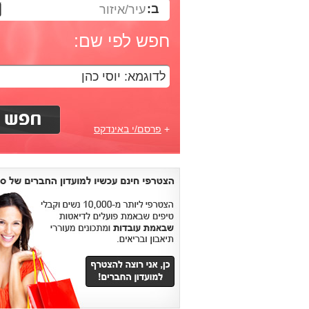
ב:
עיר/איזור
חפש לפי שם:
+
פרסם/י באינדקס