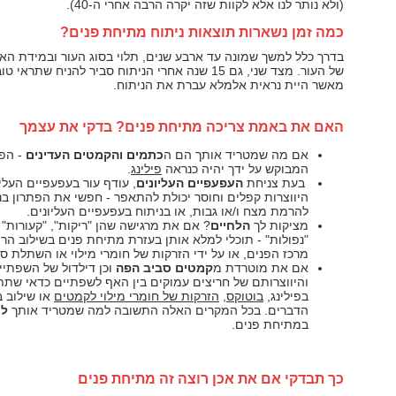
(ולא נותר לנו אלא לקוות שזה יקרה הרבה אחרי ה-40).
כמה זמן נשארות תוצאות ניתוח מתיחת פנים?
בדרך כלל למשך שמונה עד ארבע שנים, תלוי בסוג העור ובמידת הא
של העור. מצד שני, גם 15 שנה אחרי הניתוח סביר להניח שתראי 
מאשר היית נראית אלמלא עברת את הניתוח.
האם את באמת צריכה מתיחת פנים? בדקי את עצמך
אם מה שמטריד אותך הם ה
כתמים והקמטים העדינים
- הפת
המבוקש על ידך יהיה כנראה
פילינג
.
בעת צניחת
העפעפיים העליונים
, עודף עור בעפעפיים העליו
היווצרות קפלים וחוסר יכולת להתאפר - חפשי את הפתרון בנ
להרמת מצח ו/או גבות, או בניתוח בעפעפיים העליונים.
מציקות לך
הלחיים
? אם את מרגישה שהן "ריקות", "קעורות" 
"נפולות" - תוכלי למלא אותן בעזרת מתיחת פנים בשילוב הר
מרכז הפנים, או על ידי הזרקות של חומרי מילוי או השתלת סיל
אם את מוטרדת מ
קמטים סביב הפה
וכן
דילדול של השפתיי
והיווצרותם של חריצים עמוקים בין האף לשפתיים כדאי שתתע
בפילינג,
בוטוקס
,
הזרקות של חומרי מילוי לקמטים
או שילוב ב
הדברים. בכל המקרים האלה התשובה למה שמטריד אותך
ל
במתיחת פנים.
כך תבדקי אם את אכן רוצה זה מתיחת פנים