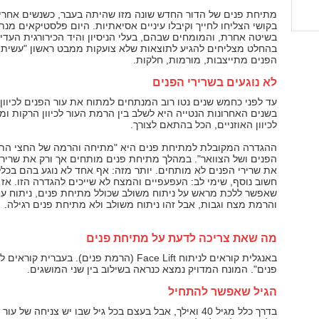
מתיחת פנים של הדור החדש שונה מזו שהיתה בעבר, כשנשים אחרי
בקושי הצליחו לחייך וקיבלו עיניים אסיאתיות. היום פלסטיקאים מנ
בשיטה אחרת, והמומחים שבהם, בעלי הניסיון והיד הכירורגית העדינ
בהחלט מצליחים להגיע לתוצאות שלא צועקות ממבט ראשון "עשיתי
הפנים מתייצבות, מורמות, חלקות.
לא נוגעים בשרירי הפנים
עד לפני כחמש שנים נטו רוב המנתחים למתוח את עור הפנים לכיוון ה
בשנים האחרונות הנטייה היא לשלב בין הרמת העור לכיוון הרקות ומ
לכיוון האוזניים, הכל בהתאם לצורך.
ההגדרה המקובלת למתיחת פנים היא "מתיחה והרמה של החצי הת
הפנים ושל הצוואר". במהלך מתיחת פנים מותחים אך ורק את שריר 
את שרירי הפנים לא מותחים. יותר מזה: אף אחד לא נוגע בהם בכלל
חשוב נוסף, שימי לב: העפעפיים והמצח לא שייכים להגדרה הזו. אז נ
שאפשר ללכת מראש על ניתוח משולב שכולל מתיחת פנים, ניתוח ע
והרמת מצח וגבות, אבל זהו ניתוח משולב ולא מתיחת פנים רגילה.
מה שאת צריכה לדעת על מתיחת פנים
באנגלית קוראים לניתוח Face Lift (הרמת פנים). בעברית ק
פנים". המונח המדויק נמצא כנראה בשילוב בין שני המושגים.
הגיל שאפשר להתחיל
בדרך כלל מגיל 40 ואילך, אבל בעצם בכל גיל שבו יש צניחה של עו