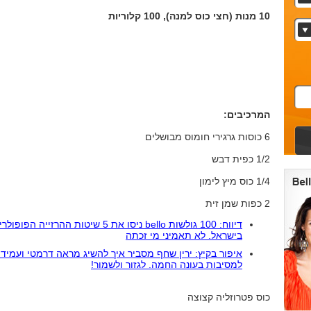
10 מנות (חצי כוס למנה), 100 קלוריות
המרכיבים:
6 כוסות גרגירי חומוס מבושלים
1/2 כפית דבש
1/4 כוס מיץ לימון
2 כפות שמן זית
דיווח: 100 גולשות bello ניסו את 5 שיטות ההרזייה הפופו
בישראל. לא תאמיני מי זכתה
איפור בקיץ: ירין שחף מסביר איך להשיג מראה דרמטי ועמיד 
למסיבות בעונה החמה. לגזור ולשמור!
כוס פטרוזליה קצוצה