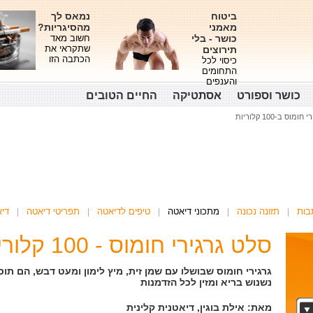
ביטוח
נמאס לך
מאמני
מהסיגריות?
כושר - בלי
חשוב מאד
שתקראי את
תירוצים
הכתבה הזו
כיסוי לכל
התחומים
והענפים
כושר וספורט
אסתטיקה
החיים הטובים
מוס ב-100 קלוריות
בות
תזונה נכונה
מתכוני דיאטה
טיפים לדיאטה
תפריטי דיאטה
די
סלט גרגירי חומוס - 100 קלוריות
גרגירי חומוס שבושלו עם שמן זית, מיץ לימון ומעט דבש, הם תו
נשנוש בריא ומזין לכל הזדמנות
מאת: אילת בוגין, דיאטנית קלינית