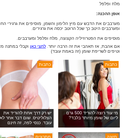
מלח ופלפל
אופן ההכנה:
מערבבים את הדבש עם מיץ הלימון והשמן, מוסיפים את גרגירי החו
ומערבבים היטב כך שכל הרוטב יכסה את גרגירים.
מוסיפים את הפטרוזיליה הקצוצה, מלח ופלפל ומערבבים.
אם אהבת, אז תאהבי את זה הרבה יותר.
לחצי כאן
וקבלי במתנה מד
וטיפים לשריפת שומן (זה באמת עובד)
כתבות
כתבות
מי עוד רוצה להוריד 500 גרם
יש רק דרך אחת להוריד את
ליום של שומן מיותר בלבד?
הצלוליטיס. שום דבר אחר לא
עובד. כנסי לפה, זה חינם
תזונה
מתכונים