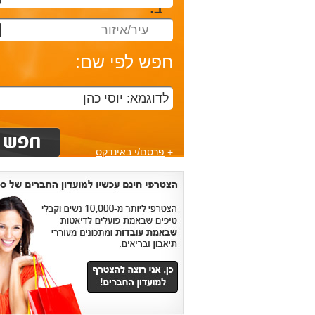
ב:
עיר/איזור
חפש לפי שם:
+
פרסם/י באינדקס